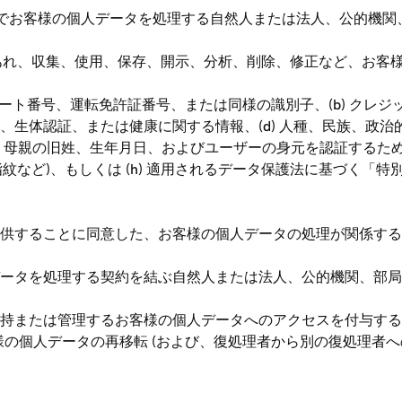
代理でお客様の個人データを処理する自然人または法人、公的機
であれ、収集、使用、保存、開示、分析、削除、修正など、お客
、パスポート番号、運転免許証番号、または同様の識別子、(b) ク
遺伝、生体認証、または健康に関する情報、(d) 人種、民族、
、母親の旧姓、生年月日、およびユーザーの身元を認証するために使
紋など)、もしくは (h) 適用されるデータ保護法に基づく「
に従って提供することに同意した、お客様の個人データの処理が関係
様の個人データを処理する契約を結ぶ自然人または法人、公的機関、
理者が保持または管理するお客様の個人データへのアクセスを付与
客様の個人データの再移転 (および、復処理者から別の復処理者へ