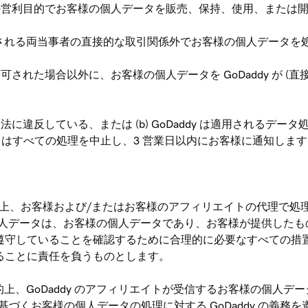
する以外の営利目的でお客様の個人データを販売、保持、使用、または
PA に記載される両当事者の直接的な取引関係外でお客様の個人データ
的に許可された場合以外に、お客様の個人データを GoDaddy が
処理法に違反している、または (b) GoDaddy は適用されるデ
addy はすべての処理を中止し、3 営業日以内にお客様に通知しま
の目的上、お客様および/またはお客様のアフィリエイトの代理で処理
する個人データは、お客様の個人データであり、お客様が提供し
務を遵守していることを確認するために合理的に必要なすべての
することに責任を負うものとします。
PA の目的上、GoDaddy のアフィリエイトが受信するお客様の個人
PA に基づくお客様の個人データの処理に対する GoDaddy の