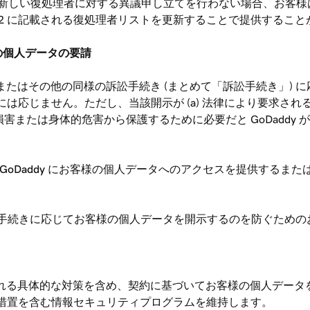
様が新しい復処理者に対する異議申し立てを行わない場合、お客
 3.2 に記載される復処理者リストを更新することで提供するこ
の個人データの要請
命令、またはその他の同様の訴訟手続き (まとめて「訴訟手続き」
じません。ただし、当該開示が (a) 法律により要求される、(
人物を損害または身体的危害から保護するために必要だと GoDad
y は GoDaddy にお客様の個人データへのアクセスを提供す
。
は訴訟手続きに応じてお客様の個人データを開示するのを防ぐための
で要求される具体的な対策を含め、契約に基づいてお客様の個人デ
措置を含む情報セキュリティプログラムを維持します。