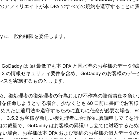
ddy のアフィリエイトが本 DPA のすべての規約を遵守するこ
ddy に一般的権限を委任します。
oDaddy は (a) 最低でも本 DPA と同水準のお客様のデ
び表 2 の情報セキュリティ要件を含め、GoDaddy のお客様の
ンスを実施するものとします。
為を含め、復処理者の復処理者の行為および不作為の賠償責任を負いま
が新しい復処理者を任命しようとする場合、少なくとも 60 日前に書
または適用法を遵守するために直ちに任命が必要な場合、60 日
.5.2 お客様が新しい復処理者に合理的に異議申し立てを行う場合
の独自の裁量で、GoDaddy はお客様の異議申し立てに対応す
い場合、お客様は本 DPA および契約のお客様の個人データの処