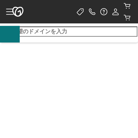
¥1で.comドメインを1年目限定
でご提供
3 年の購入が必要です。翌年度以降
¥3,699