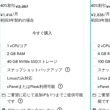
40%割引
40%割引
¥2,357
¥
/月
/月
¥1,414
¥2,838
初回3年契約の場合
初回3年契
今すぐ購入
1 vCPUコア
2 vC
2 GB RAM
4 GB 
40 GB NVMe SSDストレージ
100 
スナップショットバックアップ
スナッ
Linuxのみ対応
Linu
cPanelまたはPlesk利用可能
cPan
ご要望に応じて追加IPを1つまでご提供可能
ご要望
です
能です
グローバルデータセンター
グロー