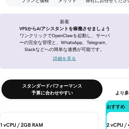
プランと価格
メリット
弊社にお任せくださ
新着
VPSからAIアシスタントを稼働させましょう
ワンクリックでOpenClawを起動し、サーバ
ーの完全な管理と、WhatsApp、Telegram、
Slackなどへの簡単な連携が可能です。
詳細を見る
スタンダードパフォーマンス
予算に合わせやすい
より多
おすすめ
1 vCPU / 2GB RAM
2 vCPU /