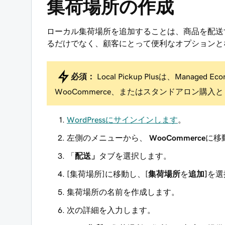
集荷場所の作成
ローカル集荷場所を追加することは、商品を配送
るだけでなく、顧客にとって便利なオプションと
必須：
Local Pickup Plusは、Managed Ecom
WooCommerce、またはスタンドアロン購入と
WordPressにサインインします
。
左側のメニューから、
WooCommerce
に移
「
配送」
タブを選択します。
[集荷場所]に移動し、[
集荷場所
を
追加]
を選
集荷場所の名前を作成します。
次の詳細を入力します。