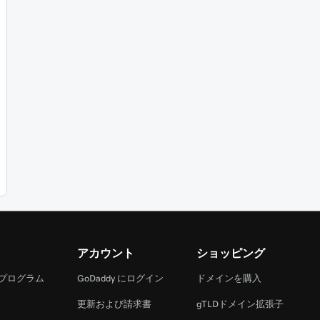
アカウント
ショッピング
 プログラム
GoDaddy にログイン
ドメインを購入
更新および請求書
gTLDドメイン拡張子