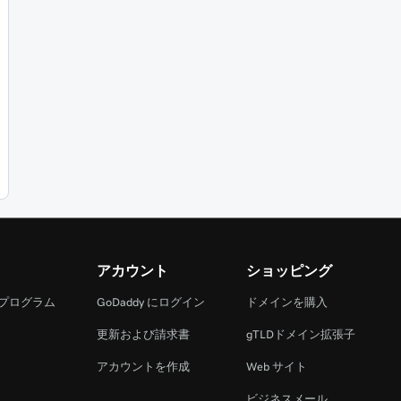
アカウント
ショッピング
 プログラム
GoDaddy にログイン
ドメインを購入
更新および請求書
gTLDドメイン拡張子
アカウントを作成
Web サイト
ビジネスメール