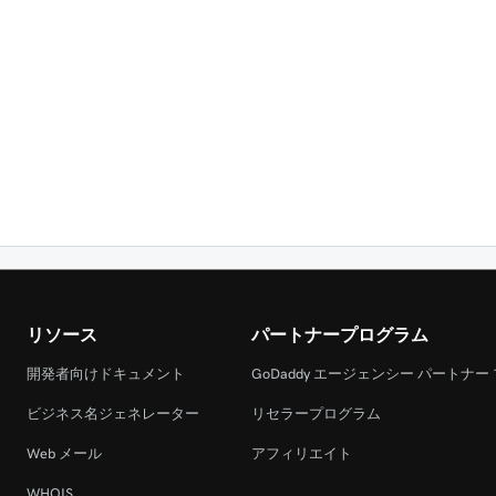
リソース
パートナープログラム
開発者向けドキュメント
GoDaddy エージェンシー パートナー
ビジネス名ジェネレーター
リセラープログラム
Web メール
アフィリエイト
WHOIS