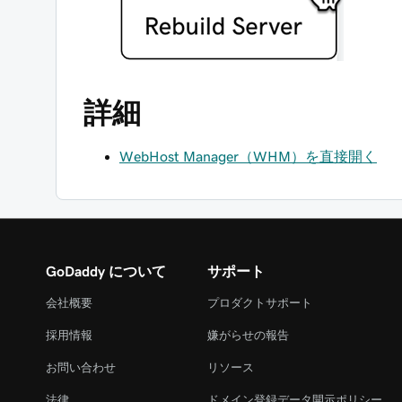
詳細
WebHost Manager（WHM）を直接開く
GoDaddy について
サポート
会社概要
プロダクトサポート
採用情報
嫌がらせの報告
お問い合わせ
リソース
法律
ドメイン登録データ開示ポリシー