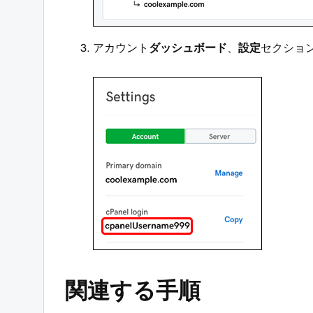
アカウント
ダッシュボード
、
設定
セクション
関連する手順