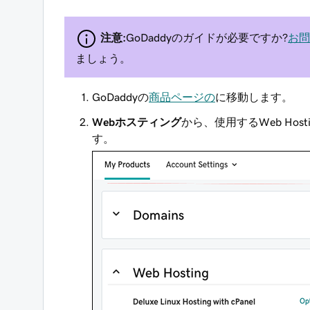
注意:
GoDaddyのガイドが必要ですか?
お問
ましょう。
GoDaddyの
商品ページの
に移動します。
Webホスティング
から、使用するWeb Hosti
す。