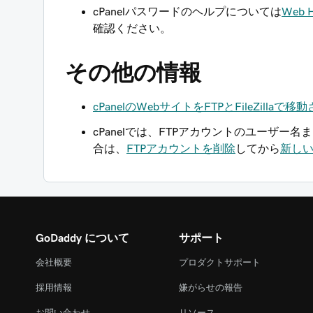
cPanelパスワードのヘルプについては
Web 
確認ください。
その他の情報
cPanelのWebサイトをFTPとFileZillaで移
cPanelでは、FTPアカウントのユーザー
合は、
FTPアカウントを削除
してから
新し
GoDaddy について
サポート
会社概要
プロダクトサポート
採用情報
嫌がらせの報告
お問い合わせ
リソース