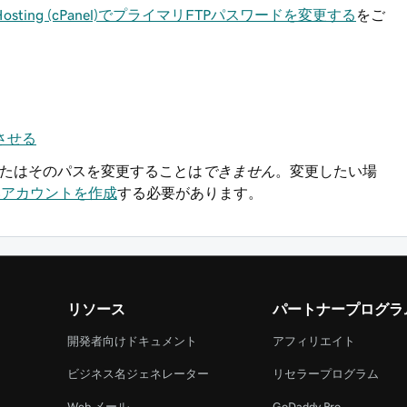
Hosting (cPanel)でプライマリFTPパスワードを変更する
をご
動させる
名またはそのパスを変更することは
できません
。変更したい場
いアカウントを作成
する必要があります。
リソース
パートナープログラ
開発者向けドキュメント
アフィリエイト
ビジネス名ジェネレーター
リセラープログラム
Web メール
GoDaddy Pro