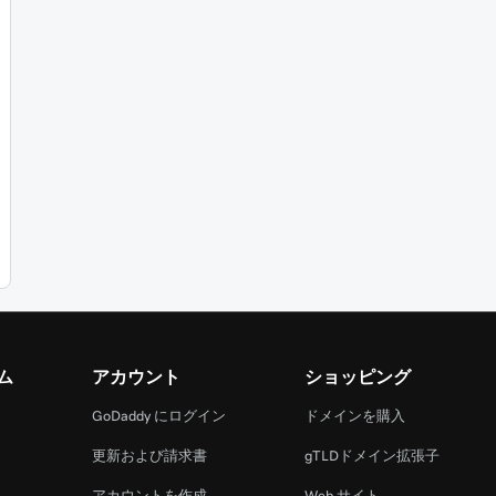
ム
アカウント
ショッピング
GoDaddy にログイン
ドメインを購入
更新および請求書
gTLDドメイン拡張子
アカウントを作成
Web サイト