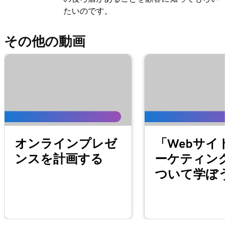
スマートターミナルで割引を作成して適用す
1m 9s
たいのです。
る
その他の動画
レッスン 13 (/ 20)
スマートターミナルで手数料を作成して適用
1m 19s
する
レッスン 14 (/ 20)
1m 22s
スマートターミナルで払い戻しを行う
レッスン 15 (/ 20)
57s
GoDaddy Smart Terminal Duoで在庫を管理する
オンラインプレゼ
「Webサイト 
レッスン 16 (/ 20)
ンスを計画する
ーケティン
4m
GoDaddy Poyntカードリーダーのセットアップ
ついて学ぼ
レッスン 17 (/ 20)
カードリーダーでクレジットカード取引を処
2m 3s
理する