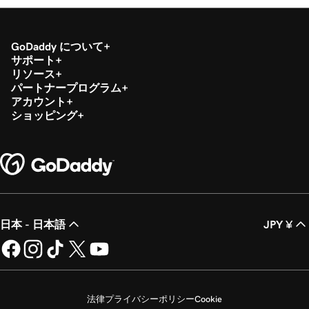
レッスン 18 (/ 20)
GoDaddy Commerceアプリでのトランザクシ
1m 7s
ョンの払い戻しまたは無効化
GoDaddy について
サポート
リソース
レッスン 19 (/ 20)
パートナープログラム
QRコードを使用してトランザクションを処
1m 24s
アカウント
理する
ショッピング
レッスン 20 (/ 20)
1m 12s
登録アプリに商品画像を追加する
日本 - 日本語
JPY ¥
法律
プライバシーポリシー
Cookie