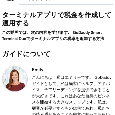
スマートターミナル画面のカスタマイズ
レッスン 7 (/ 20)
ターミナルアプリで税金を作成して
2m 21s
領収書のカスタマイズ
適用する
レッスン 8 (/ 20)
この動画では、次の内容を学びます。 GoDaddy Smart
1m 59s
アプリ概要の登録
Terminal Duoでターミナルアプリの税率を追加する方法
レッスン 9 (/ 20)
ガイドについて
GoDaddy Smart Terminal Duoで商品を追加す
2m 9s
る
Emily
レッスン 10 (/ 20)
GoDaddy Smart Terminal Duoで税金を作成し
1m 16s
こんにちは、私はエミリーです。 GoDaddy
て適用する
ガイドとして、私は顧客にヘルプ、アドバ
イス、チアリーディングを提供できること
レッスン 11 (/ 20)
が大好きです。これはあなた自身のビジネ
1m 8s
ターミナルアプリで税金を作成して適用する
スを開始する大きなステップです。私は、
顧客が必要とするものは何であれ、私たち
レッスン 12 (/ 20)
の後ろ盾があることを顧客に知ってもらい