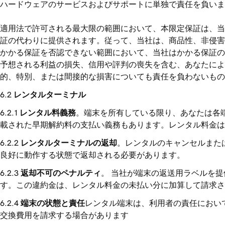
ハードウェアのサービスおよびサポートに単独で責任を負いま
適用法で許可される最大限の範囲において、本限定保証は、当
証の代わりに提供されます。従って、当社は、商品性、非侵害
かかる保証を否認できない範囲において、当社はかかる保証の
予想される利益の損失、信用や評判の喪失を含む、あなたに
的、特別、または間接的な損害についても責任を負わないもの
レンタルターミナル
レンタル料義務
。端末を所有している限り、あなたは各
載された早期解約料の支払い義務もあります。レンタル料金は
レンタルターミナルの返却
。レンタルのキャンセルまた
良好に動作する状態で返却される必要があります。
返却不可のペナルティ
。 当社が端末の返送用ラベルを提供
す。この違約金は、レンタル料金の未払い分に加算して請求さ
端末の状態と責任
レンタル端末は、利用者の責任におい
交換費用を請求する場合があります