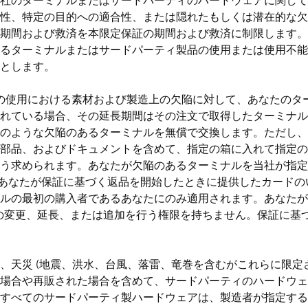
社のターミナルまたはサードパーティのハードウェアに関して
性、特定の目的への適合性、または隠れたもしくは潜在的な欠
期間および救済を本限定保証の期間および救済に制限します。
よるターミナルまたはサードパーティ製品の使用または使用不
とします。
通常の使用における素材および製造上の欠陥に対して、あなたの
れている場合、その延長期間はその注文で取得したターミナル
のような欠陥のあるターミナルを無償で交換します。ただし、交
部品、およびドキュメントを含めて、指定の箱に入れて指定の
う求められます。あなたが欠陥のあるターミナルを当社が指定
) またはあなたが保証に基づく返品を開始したときに提供したカ
ナルの最初の購入者であるあなたにのみ適用されます。あなた
の変更、延長、または追加を行う権限を持ちません。保証に基づく返
、天災 (地震、洪水、台風、落雷、竜巻を含むがこれらに限定
場合や再販された場合を含めて、サードパーティのハードウェ
すべてのサードパーティ製ハードウェアは、製造者が指定する