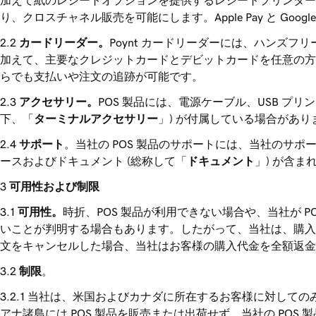
加えて紙のレシートオプションを提供するレシートプリンター
り、クロスチャネル販売を可能にします。Apple Pay と G
カードリーダー。
Poynt カードリーダーには、ハンズフリー
加えて、主要なクレジットカードとデビットカードを任意の方法
らでも支払いや注文の追跡が可能です。
アクセサリー。
POS 製品には、電源ケーブル、USB プ
下、「
ターミナルアクセサリー
」) が付属している場合があり
サポート
。当社の POS 製品のサポートには、当社のサポ
ースおよびドキュメント (総称して「
ドキュメント
」) が含ま
可用性および制限
可用性。
時折、POS 製品が利用できない場合や、当社が 
いことが判明する場合もあります。したがって、当社は、購入
文をキャンセルした場合、当社はお客様の購入代金を全額返金
制限
。
当社は、米国およびカナダに所在するお客様に対してのみ
アナ諸島には POS 製品を販売または出荷せず、当社の PO