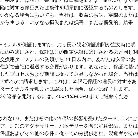
、明示または黙示、書面または口頭を問わず、他のいかなる保
陥に対する保証または条件を明示的に否認するものとします。
いかなる場合においても、当社は、収益の損失、実際のまたは
能から生じる、いかなる損失または損害、または偶発的、結果
ターミナルを保証しますが、より長い限定保証期間が注文時に明
にのみ適用され、保証はこの限定保証に適用されるのと同じ利
換用ターミナルの受領から 14 日以内に、あなたは欠陥のあ
住所で当社に返送する必要があります。あなたは、保証に基づ
したプロセスおよび期間に従って返品しなかった場合、当社は
ードのいずれかに請求します。これは、本限定保証の違反に対するあ
がターミナルを売却または譲渡した場合、保証は終了します。
品を開始するには、480-463-8390 までご連絡くださ
されない)、またはその他の外部の影響を受けたターミナルには
ア、追加のアクセサリー、バッテリーを含む消耗部品、または
保証およびその他の条件に従ってのみ提供され、製造者がその