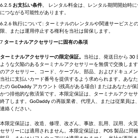
お支払い条件
。 レンタル料金は、レンタル期間開始時
につながる可能性があります。
執行について: ターミナルのレンタルや関連サービス
限、または運用停止する権利を当社は留保します。
ターミナルアクセサリーに固有の条項
ターミナルアクセサリーの限定保証。
当社は、発送日から 3
ような欠陥のあるターミナルアクセサリーを無償で交換します
のアクセサリー、コード、ケーブル、部品、およびドキュメン
当社に支払いカード番号を提供するよう求められます。あなた
たの GoDaddy アカウント (残高がある場合) または
かつ排他的な救済策です。本限定保証は、ターミナルアクセサ
終了します。GoDaddy の再販業者、代理人、または従業員は
連絡ください。
本限定保証は、改造、修理、改ざん、事故、乱用、誤用、火災
セサリーには適用されません。本限定保証は、POS 製品に