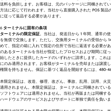
送料を負担します。お客様は、元のパッケージに同梱されてい
方法に応じて行われます。当社から直接購入された POS 製
に従って返品する必要があります。
ターミナルに固有の条項
ターミナルの限定保証
。当社は、発送日から 1 年間、通常
を無償で交換します。ただし、交換用ターミナルの受領から 
めて、指定の箱に入れて指定の住所で当社に返送する必要があ
のあるターミナルを当社が指定したプロセスおよび期間に従って返
始したときに提供したカードのいずれかに請求します。これは
にのみ適用されます。お客様がターミナルを売却または譲渡した
権限を持ちません。保証に基づく返品を開始するには、480-463
本限定保証は、改造、修理、改ざん、事故、乱用、誤用、火災
適用されません。本限定保証は、ターミナルに同梱されている
ソフトウェアには適用されません。当社が再販または同梱する
ハードウェアのサービスおよびサポートに単独で責任を負いま