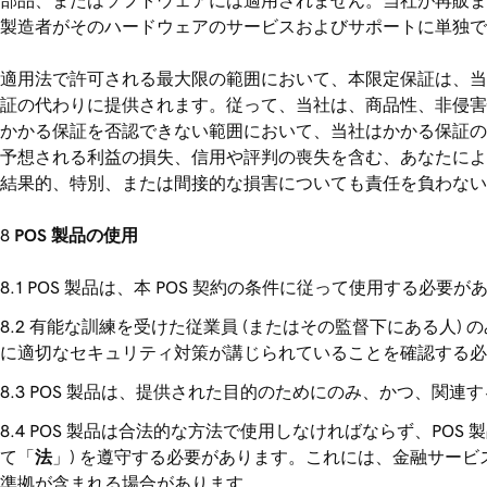
部品、またはソフトウェアには適用されません。当社が再販ま
製造者がそのハードウェアのサービスおよびサポートに単独で
適用法で許可される最大限の範囲において、本限定保証は、当
証の代わりに提供されます。従って、当社は、商品性、非侵害
かかる保証を否認できない範囲において、当社はかかる保証の
予想される利益の損失、信用や評判の喪失を含む、あなたによ
結果的、特別、または間接的な損害についても責任を負わない
POS 製品の使用
POS 製品は、本 POS 契約の条件に従って使用する必要が
有能な訓練を受けた従業員 (またはその監督下にある人) の
に適切なセキュリティ対策が講じられていることを確認する必
POS 製品は、提供された目的のためにのみ、かつ、関連
POS 製品は合法的な方法で使用しなければならず、PO
て「
法
」) を遵守する必要があります。これには、金融サー
準拠が含まれる場合があります。