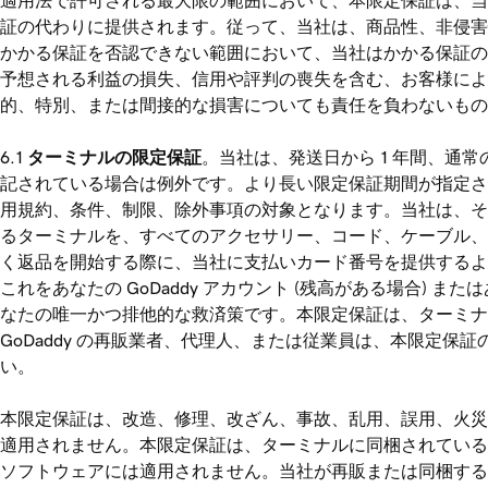
適用法で許可される最大限の範囲において、本限定保証は、当
証の代わりに提供されます。従って、当社は、商品性、非侵害
かかる保証を否認できない範囲において、当社はかかる保証の
予想される利益の損失、信用や評判の喪失を含む、お客様に
的、特別、または間接的な損害についても責任を負わないもの
ターミナルの限定保証
。当社は、発送日から 1 年間、
記されている場合は例外です。より長い限定保証期間が指定さ
用規約、条件、制限、除外事項の対象となります。当社は、そ
るターミナルを、すべてのアクセサリー、コード、ケーブル、
く返品を開始する際に、当社に支払いカード番号を提供するよ
これをあなたの GoDaddy アカウント (残高がある場合
なたの唯一かつ排他的な救済策です。本限定保証は、ターミ
GoDaddy の再販業者、代理人、または従業員は、本限定保証
い。
本限定保証は、改造、修理、改ざん、事故、乱用、誤用、火災
適用されません。本限定保証は、ターミナルに同梱されている
ソフトウェアには適用されません。当社が再販または同梱する