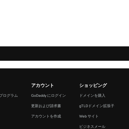
アカウント
ショッピング
 プログラム
GoDaddy にログイン
ドメインを購入
更新および請求書
gTLDドメイン拡張子
アカウントを作成
Web サイト
ビジネスメール