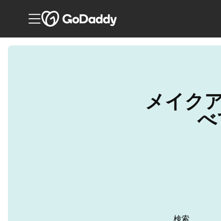
メイク
べ
検索