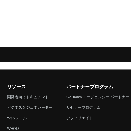
リソース
パートナープログラム
開発者向けドキュメント
GoDaddy エージェンシー パートナー
ビジネス名ジェネレーター
リセラープログラム
Web メール
アフィリエイト
WHOIS