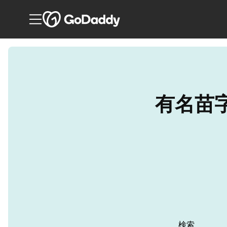
 有名苗字の1つである .kim で顧客にアピー
検索