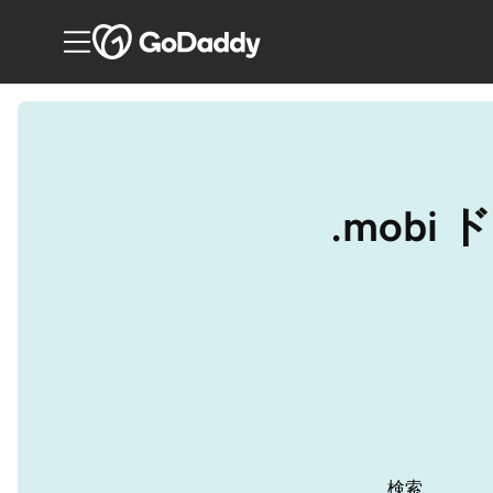
.mob
検索