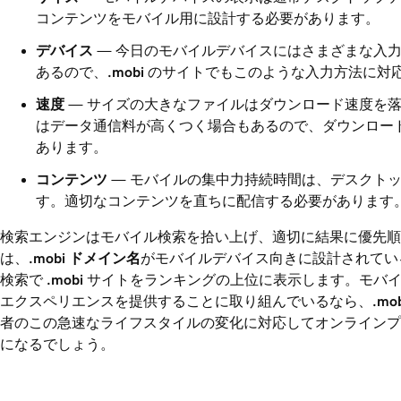
コンテンツをモバイル用に設計する必要があります。
デバイス
— 今日のモバイルデバイスにはさまざまな入力方
あるので、
.mobi
のサイトでもこのような入力方法に対
速度
— サイズの大きなファイルはダウンロード速度を
はデータ通信料が高くつく場合もあるので、ダウンロー
あります。
コンテンツ
— モバイルの集中力持続時間は、デスクト
す。適切なコンテンツを直ちに配信する必要があります
検索エンジンはモバイル検索を拾い上げ、適切に結果に優先順
は、
.mobi
ドメイン名
がモバイルデバイス向きに設計されてい
検索で
.mobi
サイトをランキングの上位に表示します。モバイ
エクスペリエンスを提供することに取り組んでいるなら、
.mo
者のこの急速なライフスタイルの変化に対応してオンラインプ
になるでしょう。