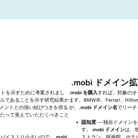
 .mobi ドメイ
イトを示すために考案されまし
.mobi
を購入
すれば、対象のオ
ルであることを示す研究結果か
ます。BMW®、Ferrari、Hilto
メントとの強い結びつきを得る
が、
.mobi
ドメイン名
でリーチ
たって覚えていただくべきこと
認知度
— 独自ドメイン
す。
.mobi
ドメイン
は、
デバイスより小さいので、
.mobi
ストラン、映画館、ホテ