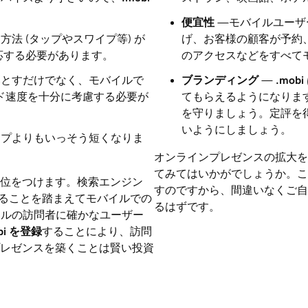
便宜性
—モバイルユーザ
法 (タップやスワイプ等) が
げ、お客様の顧客が予約
応する必要があります。
のアクセスなどをすべて
落とすだけでなく、モバイルで
ブランディング
—
.mobi
ド速度を十分に考慮する必要が
てもらえるようになりま
を守りましょう。定評を得
いようにしましょう。
ップよりもいっそう短くなりま
。
オンラインプレゼンスの拡大を
てみてはいかがでしょうか。
位をつけます。検索エンジン
すのですから、間違いなくご自
ることを踏まえてモバイルでの
るはずです。
ルの訪問者に確かなユーザー
bi
を登録
することにより、訪問
レゼンスを築くことは賢い投資