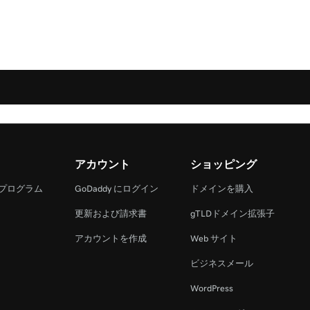
アカウント
ショッピング
 プログラム
GoDaddy にログイン
ドメインを購入
更新および請求書
gTLDドメイン拡張子
アカウントを作成
Web サイト
ビジネスメール
WordPress