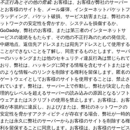
不正行為とその他の脅威
: お客様は、お客様が弊社のサーバー
とお客様のサイトを、メール爆弾、インターネットパケットフ
ラッディング、パケット破損、サービス妨害または、弊社のネ
ットワークの安定性を脅かすか、システムを損傷するか、
GoDaddy、弊社のお客様、または第三者のインターネットサ
ービスの途絶をもたらす、その他の不正行為のための発信元、
中継地点、返信先アドレスまたは宛先アドレスとして使用する
ことができないことを了解し、同意するものとします。サーバ
ーのハッキングまたは他のセキュリティ違反行為は禁じられて
おり、弊社は、ハッキングに関する情報を含むサイトまたはそ
のような情報へのリンクを削除する権利を留保します。匿名の
ゲートウェイとしてお客様のサイトを使用することは、禁止さ
れています。弊社は、サーバー上で作動し、弊社が決定した合
理的なレベルを超えるサーバーの読み込みの原因となるソフト
ウェアまたはスクリプトの使用を禁止します。お客様は、お客
様が本規約に違反し、および/または、弊社のネットワークの
安定性を脅かすアクティビティが存在する場合、弊社が一時的
または永久に弊社のサーバーからお客様のサイトを削除する権
利を留保することに同意します。お客様は、お客様のサービス