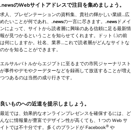
.newsのWebサイトアドレスで注目を集めましょう。
求人、プレゼンテーションの資料集、貴社の輝かしい業績…広
めたいことが何であれ、
.news
の一言に尽きます。
.news
ドメイ
ンによって、サイトから読者層に興味のある信頼に足る最新情
報が見つかるということを知らせてくれます。ドット (.)の前
は何にしますか。社名、業界…これで読者層がどんなサイトな
のかを知ることができます。
エルサルバトルからエジプトに至るまでの市民ジャーナリスト
が事件やデモやクーデターなどを録画して放送することが増え
つつあるのは当然の成り行きです。
良いものへの近道を提示しましょう。
最近では、効果的なオンラインプレゼンスを確保するには、ど
んなに情報量が豊富でデザイン性が高くても、1 つの Web サ
®
イトでは不十分です。多くのブランドが Facebook
や