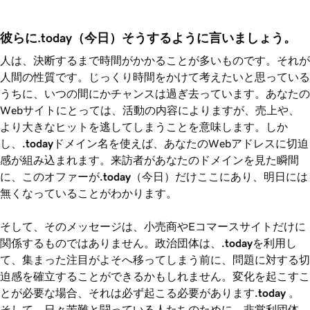
彼らに.today（今日）そうするように言いましょう。
人は、決断するまで時間がかかることが多いものです。それが
人間の性質です。じっくり時間をかけて考えたいと思っている
うちに、いつの間にかチャンスは過ぎ去っています。あなたの
Webサイトにとっては、活動の内容によりますが、売上や、
より大きなヒットを逃してしまうことを意味します。しか
し、
.today
ドメイン名を使えば、あなたのWebアドレスに切迫
感が組み込まれます。来訪者があなたのドメインを見た瞬間
に、このオファーが
.today
（今日）だけここにあり、明日には
無くなっていることがわかります。
そして、そのメッセージは、小売商やEコマースサイトだけに
関係するものではありません。政治団体は、
.today
を利用し
て、集まった注目がよそへ移ってしまう前に、問題に対する切
迫感を確立することができるかもしれません。変化を起こすこ
とが必要な場合、それは必ず起こる必要があります
.today
。
そして、日々苦難と闘っている人たちのために、非営利団体