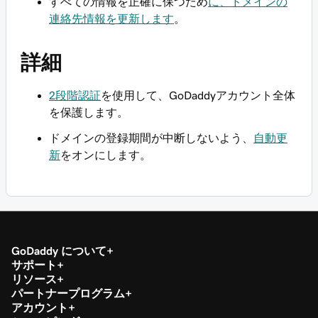
すべての情報を正確に保つため
に、ドメインの
連絡先情報を更新します
。
詳細
2段階認証
を使用して、GoDaddyアカウント全体
を保護します。
ドメインの登録期間が中断しないよう、
自動更
新
をオンにします。
GoDaddy について
サポート
リソース
パートナープログラム
アカウント