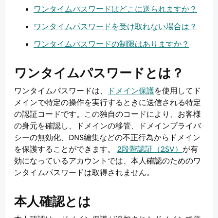
ワンタイムパスワードはどこに送られますか？
ワンタイムパスワードを受け取れない場合は？
ワンタイムパスワードの制限はありますか？
ワンタイムパスワードとは？
ワンタイムパスワードは、
ドメイン保護
を使用してド
メインで特定の操作を実行するときに送信される特定
の認証コードです。この独自のコードにより、お客様
の身元を確認し、ドメインの移管、ドメインプライバ
シーの無効化、DNS編集などの不正行為からドメイン
を保護することができます。
2段階認証（2SV）
が有
効になっているアカウントでは、本人確認のためのワ
ンタイムパスワードは取得されません。
本人確認とは