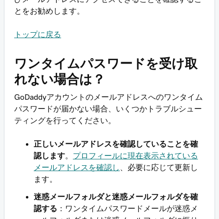
とをお勧めします。
トップに戻る
ワンタイムパスワードを受け取
れない場合は？
GoDaddyアカウントのメールアドレスへのワンタイム
パスワードが届かない場合、いくつかトラブルシュー
ティングを行ってください。
正しいメールアドレスを確認していることを確
認します
。
プロフィールに現在表示されている
メールアドレスを確認し
、必要に応じて更新し
ます。
迷惑メールフォルダと迷惑メールフォルダを確
認する
：ワンタイムパスワードメールが迷惑メ