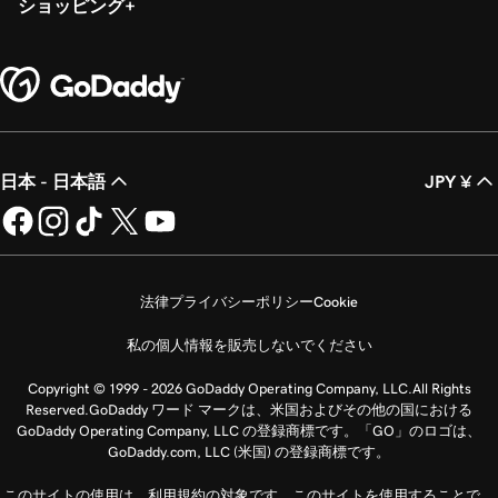
ショッピング
日本 - 日本語
JPY ¥
法律
プライバシーポリシー
Cookie
私の個人情報を販売しないでください
Copyright © 1999 - 2026 GoDaddy Operating Company, LLC.All Rights
Reserved.GoDaddy ワード マークは、米国およびその他の国における
GoDaddy Operating Company, LLC の登録商標です。「GO」のロゴは、
GoDaddy.com, LLC (米国) の登録商標です。
このサイトの使用は、利用規約の対象です。このサイトを使用することで、