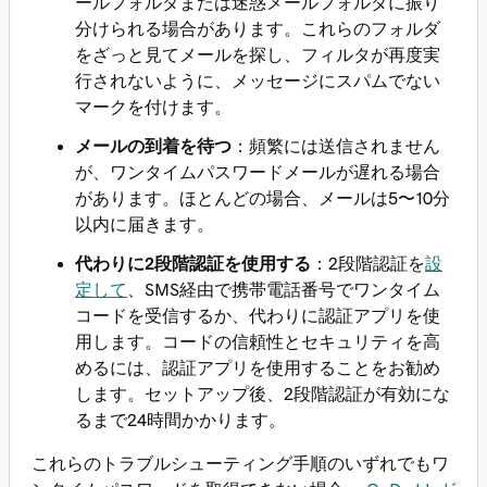
ールフォルダまたは迷惑メールフォルダに振り
分けられる場合があります。これらのフォルダ
をざっと見てメールを探し、フィルタが再度実
行されないように、メッセージにスパムでない
マークを付けます。
メールの到着を待つ
：頻繁には送信されません
が、ワンタイムパスワードメールが遅れる場合
があります。ほとんどの場合、メールは5〜10分
以内に届きます。
代わりに2段階認証を使用する
：2段階認証を
設
定して
、SMS経由で携帯電話番号でワンタイム
コードを受信するか、代わりに認証アプリを使
用します。コードの信頼性とセキュリティを高
めるには、認証アプリを使用することをお勧め
します。セットアップ後、2段階認証が有効にな
るまで24時間かかります。
これらのトラブルシューティング手順のいずれでもワ