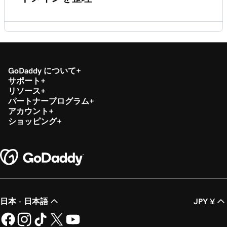
GoDaddy のドメイン仲介サービスとは?
ワンタイムパスワードとは？
.inドメインについて
ドメインへの委任アクセスを許可する
GoDaddy Auctions®とは何ですか?
.usドメインについて
GoDaddy について
委任アクセスとは？
サポート
リスト販売とは何ですか？
リソース
.APPドメインについて
パートナープログラム
ドメインフォルダの作成
アカウント
ショッピング
CashParking®とは何ですか？
ドメインをフォルダに追加
ドメインプロファイルを作成する
日本 - 日本語
JPY ¥
ドメインにプロファイルを割り当てる