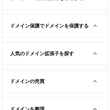
GoDaddy ドメインを転送する
はじめる：人気のドメイン記事を閲覧する
ドメインを更新
ドメインのロックを解除する、またはドメインを
Domain Privacyとは
ロックする
サブドメインを追加する
期限切れドメインを更新する
ドメイン保護でドメインを保護する
ドメインの連絡先情報を編集する
ドメインの認証コードを取得する
TXTレコードを追加
ドメインの自動更新をオンまたはオフにする
Domain Protection とは何ですか?
自分の登録者連絡先アップデートの承認
人気のドメイン拡張子を探す
ドメイン移管のステータスを確認
Aレコードの追加
ドメイン更新費を確認する
Add or upgrade my Domain Protection plan
GoDaddy WHOIS ディレクトリにはどのような情
ドメインアカウントの移管を承認
MXレコードの追加
.XXX ドメインについて
報が表示されますか?
ドメインの削除
Domain Protection をダウングレードまたは削除
ドメインの売買
ドメイン移管ステータスはどういう意味ですか？
.auドメインについて
ドメインのプライバシーレベルを変更する
GoDaddy WHOIS ディレクトリにはどのような情
GoDaddyの販売用リストでドメインを販売
報が表示されますか?
.ukドメインについて
ドメインを整理
メールのプライバシー設定を編集