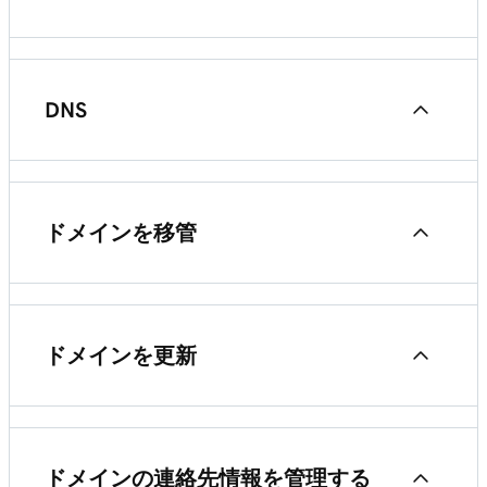
DNSとは何ですか？
GoDaddyにドメインを登録するにはどうすればよ
いですか？
ワンタイムパスワードとは？
DNS
ドメインを使い始める
SPFレコードを追加
DNSとは何ですか？
ドメインを移管
ドメイン、Webサイト、メールホスティングの違
ドメインネームサーバーを変更する
DNSレコードを管理
いは何ですか？
自分のドメインのGoDaddyへの移管
CNAMEレコードの追加
ドメインネームサーバーを変更する
Websites + Marketingサイトをドメインに接続
ドメインを更新
ドメインを別の GoDaddy アカウントに移管する
CNAMEレコードの追加
Microsoft 365 メールアカウントをセットアップ
標準的なドメインの期限切れの流れ
ドメインをGoDaddyから移管
ドメインの連絡先情報を管理する