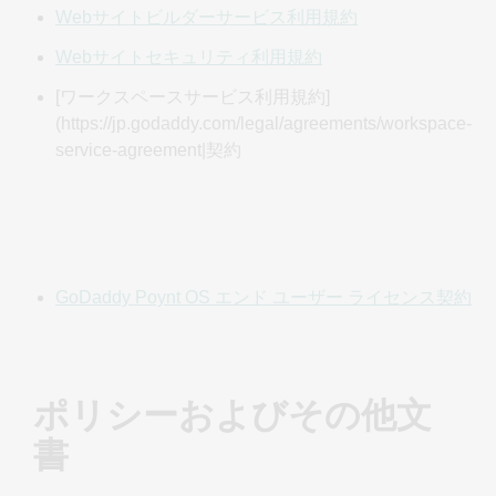
Webサイトビルダーサービス利用規約
され、矛盾または不一致のある条件よりも優先されます。
本規約のいかなる内容も、第三者にいかなる権利または利
Webサイトセキュリティ利用規約
益も付与するものではなく、以下の争議解決第 25 項に規定
[ワークスペースサービス利用規約]
されている第三者の権利を除き、これらはすべて放棄され
(https://jp.godaddy.com/legal/agreements/workspace-
ます。
service-agreement|契約
2.規約、サイト、またはサービスの改定
GoDaddy は、その単独かつ自由裁量により、本規約や、本
規約の一部分であるポリシーまたは契約をあらゆる時点で
変更または改正でき、そのような変更または修正は、当サ
イトに掲載された時点で直ちに有効になります (ただし、そ
GoDaddy Poynt OS エンド ユーザー ライセンス契約
のセクションの変更手順を規定する紛争解決セクション 25
は除きます)。当該変更または改正後の定めは、当サイトへ
の掲載と同時に発効するものとします。お客様は、当該変
更または改正の後に当サイトまたは対象サービスの利用を
ポリシーおよびその他文
継続した場合、直前に改正された本規約の内容に同意した
こととなります。本規約の最新改訂版による制約にご同意
書
いただけない場合は、当サイトまたは対象サービスを使用
(または使用を継続) しないでください。加えて、GoDaddy