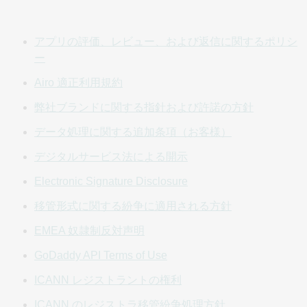
は本規約の変更または改正について電子メールでお客様に
通知する場合があります。そのため、お客様のショッパー
アプリの評価、レビュー、および返信に関するポリシ
アカウント (「
アカウント
」) 情報を最新にしておくことが
ー
非常に重要です。GoDaddy は​​、お客様がアカウントに登録
されている最新のメールアドレスにメール通知を送信して
Airo 適正利用規約
いる限り、メール通知を受信できなかった場合の一切の責
弊社ブランドに関する指針および許諾の方針
任を負いません。 さらに、お客様が本規約の条件に違反し
た場合、GoDaddy はお客様のサービスの使用を終了する場
データ処理に関する追加条項（お客様）
合があります。
GODADDY は、当サイトまたは対象サービ
デジタルサービス法による開示
スのいずれかの部分 (価格および料金情報を含みますが、こ
れらに限定されません) を随時に修正または変更したり、そ
Electronic Signature Disclosure
の提供を随時に中止したりする権利を留保しています。
移管形式に関する紛争に適用される方針
3.適格性、権限
EMEA 奴隷制反対声明
当サイトおよび対象サービスは、準拠法に基づき法的拘束
GoDaddy API Terms of Use
力のある契約を締結できる個人または法人 (「
ユーザー
」)
に限り利用できます。 当サイトまたは対象サービスを利用
ICANN レジストラントの権利
することにより、お客様は、(i) 少なくとも 18 歳に達して
ICANN のレジストラ移管紛争処理方針