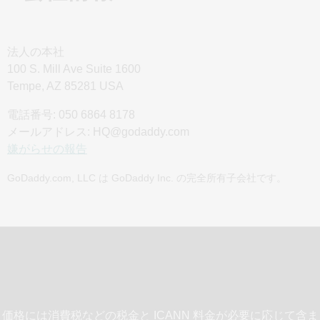
取引については、本契約の条件に拘束されることに同意す
るものとします。
法人の本社
4.お客様のアカウント
100 S. Mill Ave Suite 1600
当サイトのいくつかの機能にアクセスしたり、対象サービ
Tempe, AZ 85281 USA
スを利用したりするには、アカウントを作成する必要があ
ります。お客様は、お客様のアカウント作成時に提出する
電話番号: 050 6864 8178
すべての情報が、正確かつ最新で完全な情報であること
メールアドレス: HQ@godaddy.com
と、お客様のアカウント情報を正確かつ最新で完全な状態
嫌がらせの報告
に保つことについて、GoDaddy に対し表明および保証する
ものとします。 お客様のアカウント情報が虚偽の、不正確
GoDaddy.com, LLC は GoDaddy Inc. の完全所有子会社です。
な、古いまたは不完全な情報であると判断できる理由が
GoDaddy にある場合、GoDaddy はお客様のアカウントを
停止または失効させるための、単独かつ自由裁量で行使で
きる権利を留保しています。 お客様のアカウントを通じて
行われる活動については、お客様が認めた活動かどうかに
かかわらず、お客様のみが責任を負うこととなります。ま
たお客様は、お客様のアカウント情報 (お客様番号/ログイ
ン情報、パスワード、指定決済手段 [定義は後述]、および
価格には消費税などの税金と ICANN 料金が必要に応じて含ま