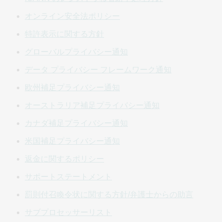
いること、(ii) ビジネス顧客であること、(iii) 準拠法に基づ
き法的拘束力のある契約を締結できる者として認められて
オンライン安全法ポリシー
いること、(iv) 米国政府の禁輸措置の対象国または米国政府
特許表示に関する方針
によって「テロ支援」国に指定されている国に所在してい
ないこと、(v) 米国とのビジネスを禁止されている個人のリ
グローバルプライバシー通知
スト (米国財務省の特別指定国民リストや同様の政府機関の
データ プライバシー フレームワーク通知
リストなど) に掲載されていないこと、またはその他の同様
の禁止事項に直面していないこと、および/または (vi) 米国
欧州補足プライバシー通知
法またはその他の適用法域の下で対象サービスの購入また
オーストラリア補足プライバシー通知
は受領を禁止されている人物ではないことを表明し、保証
するものとします。
カナダ補足プライバシー通知
米国補足プライバシー通知
ある人物が法人を代表して本契約を締結する場合、その人
は当該法人を本契約に含まれる条件に拘束する法的権限を
返金に関するポリシー
有していることを表明し、保証するものとします。この場
サポートステートメント
合、「お客様」、「お客様の」、「ユーザー」または「顧
客」という用語は当該法人を指すものとします。 ただし、
罰則付召喚令状に関する方針/弁護士からの助言
当該者が本契約を承諾した後、GoDaddy が、法人を代表し
サブプロセッサーリスト
て本契約を締結したとされる者が当該法人を拘束する法的