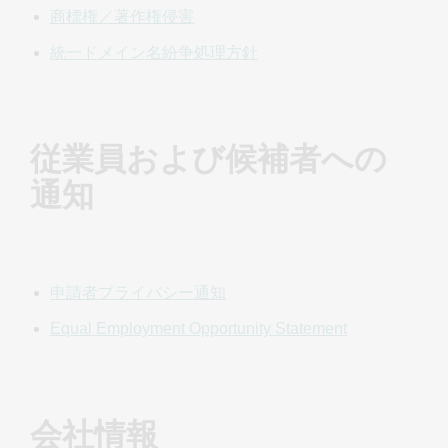
権限を有していなかった、または当該者の法人に対する表
商標権／著作権侵害
明を虚偽にしていたことが判明した場合、当該者は、支払
統一ドメイン名紛争処理方針
義務を含むがこれに限定されない、本契約に含まれる義務
について個人的に責任を負うものとします。GoDaddy は、
GoDaddy が当該法人の正式な代表者から発信された真正な
指示、通知、文書、または通信であると合理的に判断した
従業員および候補者への
上で、GoDaddy が当該指示、通知、文書、または通信を信
頼したことに起因する損失または損害について責任を負い
通知
ません。
何らかの指示、通知、文書または伝達の内容の信憑性に疑
義がある場合、GoDaddy は、より信憑性のある追加情報の
提供をお客様に求める権利を留保しています (しかし求める
申請者プライバシー通知
義務は負っていません)。 さらに、お客様は、対象サービス
Equal Employment Opportunity Statement
を使用することにより、GoDaddy との間のビジネス関係お
よび本契約の存在を認識するものとし、お客様、お客様の
代理人として行動する者、およびお客様のアカウントまた
はお客様の名前で対象サービスを使用する者 (取引時にお客
会社情報
様から明示的に承認されているかどうかに関わらず) が行う