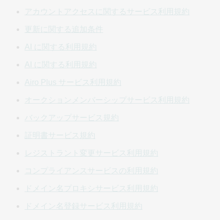
して「GoDaddy」) とお客様との間で締結され、GoDaddy
アカウントアクセスに関するサービス利用規約
が運営する、この規約にリンクされている Web サイト (以
下「サイト」) をご使用になった日付、または電子的に受諾
更新に関する追加条件
された日付のいずれか早いほうに発効します。この規約
AI に関する利用規約
は、お客様による本サイトの使用に関する一般的条件と、
本サイトを通じて購入またはアクセスされるプロダクトお
AI に関する利用規約
よびサービス (「サービス」と個称および総称) を規定しま
Airo Plus サービス利用規約
す。お客様がいずれかのサイトを通じて弊社の AI サービ
ス、アプリケーション、機能、性能、またはツールを使用
オークションメンバーシップサービス利用規約
する場合、お客様は弊社の
AI 利用規約
が当該使用に適用さ
バックアップサービス規約
れることに同意するものとします。特定のサービスに適用
されるあらゆる合意、取り決め、および/または追加のポリ
証明書サービス規約
シー (「サービス規約」) は、この規約に追加されるもので
レジストラント変更サービス利用規約
あり、それに代わるものではありません。サービス規約の
条項と本規約の条項との間に直接の矛盾がある場合、適用
コンプライアンスサービスの利用規約
されるサービス規約に明示的に別段の定めがない限り、本
ドメイン名プロキシサービス利用規約
規約の条項が優先するものとします。
ドメイン名登録サービス利用規約
「弊社」という用語は GoDaddy を指します。「あな