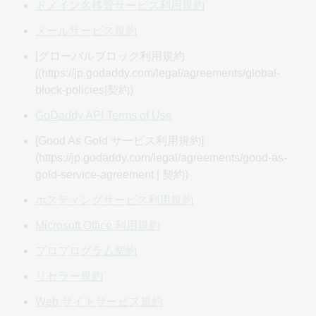
ドメイン名移管サービス利用規約
た」、「お客様」または「ユーザー」という用語は、本規
約に同意し、お客様のアカウントにアクセスするか、本サ
メールサービス規約
イトまたは本サービスを利用するあらゆるビジネス顧客を
[グローバルブロック利用規約
指します。「ビジネス顧客」という用語には、(i) ビジネス
[(https://jp.godaddy.com/legal/agreements/global-
または専門職の立場で活動する個人または団体、(ii) 商業団
block-policies|契約)
体、パートナーシップ、会社、組織、個人事業主、自営業
者、または独立請負業者、(iii) 専門的な目的でサービスを使
GoDaddy API Terms of Use
用する個人 (パーソナルブランディング、オンラインプレゼ
[Good As Gold サービス利用規約]
ンス、評判管理、キャリアアップ、またはプロフェッショ
(https://jp.godaddy.com/legal/agreements/good-as-
ナルネットワーキングなど) でサービスを利用する個人、お
gold-service-agreement | 契約)
よび (iv) ビジネスまたは専門的な目的のために、個人の名
前、アイデンティティ、ブランド、またはオンラインの評
ホスティングサービス利用規約
判を保護、確保、または管理するためにサービスを取得す
Microsoft Office 利用規約
る個人 (フリーランサー、コンサルタント、インフルエンサ
ー、コンテンツクリエーター、求職者、防御的なドメイン
プロプログラム契約
登録など) が含まれます。弊社のサービスは、プライベー
リセラー規約
ト、個人的、または家庭での使用を意図したものではあり
ません。このビジネス顧客の制限は、いかなる製品説明、
Web サイトサービス規約
契約、またはポリシーにこれと異なる記載があっても適用