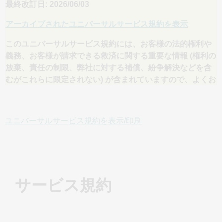
最終改訂日: 2026/06/03
アーカイブされたユニバーサルサービス規約を表示
このユニバーサルサービス規約には、お客様の法的権利や
義務、お客様が請求できる救済に関する重要な情報 (権利の
放棄、責任の制限、弊社に対する補償、紛争解決などを含
むがこれらに限定されない) が含まれていますので、よくお
読みください。 米国では、適用法で認められる範囲内で、
これらの条項は裁判所や陪審裁判ではなく個別の仲裁によ
る紛争解決を義務付けており、紛争が発生した場合の救済
ユニバーサルサービス規約を表示/印刷
手段が制限されていることにご留意ください。
1.概要
このユニバーサルサービス規約 (以下「規約」または
「UTOS」) は、GoDaddy.com, LLC、および本規約に従っ
サービス規約
てサービスを提供するその関連組織 (支払いサービスを提供
する GoDaddy Payments, LLC、ハードウェアサービスを提
供する Poynt, LLC を含むが、これらに限定されない) (総称