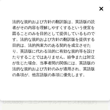
GoDaddy 法的な規約とポリ
法的な規約および方針の翻訳版は、英語版の読
者がその内容を理解しやすくするという便宜を
シー
図ることのみを目的として提供しているもので
す。法的な規約および方針の翻訳版を提供する
このページには、GoDaddy を通じて利用できるプロダクト
目的は、法的拘束力のある契約を成立させた
やサービスに適用される最新の法人方針や規約へのリンク
り、英語版に代わる法的に有効な規約等を設け
が掲載されています。このページに掲載されている文書を
たりすることではありません。紛争または対立
閲覧するには、方針/規約をクリックしてください。
が生じた場合、当事者間の関係には、英語版の
法的な規約および方針のみが適用され、英語版
の条項が、他言語版の条項に優先します。
GoDaddy - ユニバーサルサービス利用規約